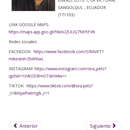
ENERO, LOTE 7, LA VICTORIA;
SANGOLQUI, , ECUADOR
(171103)
LINK GOOGLE MAPS:
https://maps.app.goo.gl/FikinUZUUQ7NH5F49
Redes sociales:
FACEBOOK:
https://www.facebook.com/SIRAVET?
mibextid=ZbWKwL
INSTAGRAM:
https://www.instagram.com/sira_pets?
igshid=YzVkODRmOTdmMw==
TIKTOK:
https://www.tiktok.com/@sira.pets?
_t=8iHyafrwtmg&_r=1
Anterior
Siguiente