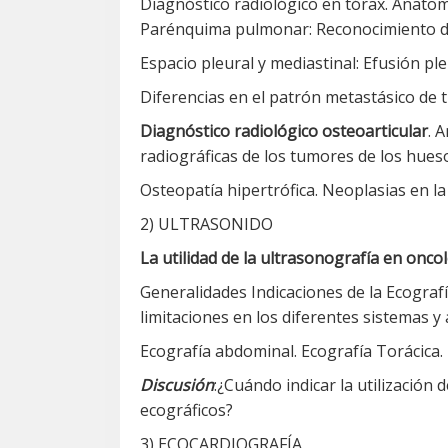
Diagnóstico radiológico en tórax.
Anatomí
Parénquima pulmonar: Reconocimiento de l
Espacio pleural y mediastinal: Efusión pl
Diferencias en el patrón metastásico de
Diagnóstico radiológico osteoarticular
.
A
radiográficas de los tumores de los hues
Osteopatía hipertrófica. Neoplasias en 
2) ULTRASONIDO
La utilidad de la ultrasonografía en oncol
Generalidades Indicaciones de la Ecografí
limitaciones en los diferentes sistemas y
Ecografía abdominal. Ecografía Torácica. E
Discusión
:¿Cuándo indicar la utilización 
ecográficos?
3) ECOCARDIOGRAFÍA