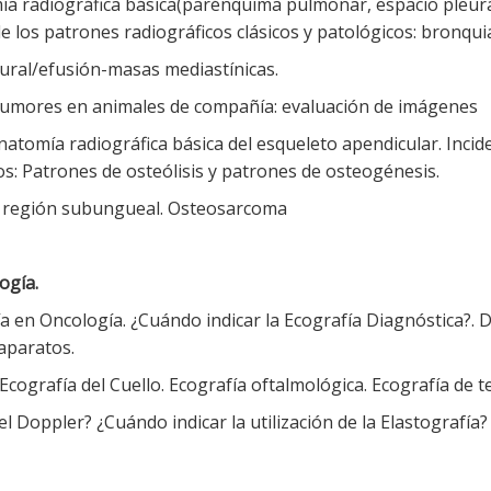
a radiográfica básica(parénquima pulmonar, espacio pleural,
os patrones radiográficos clásicos y patológicos: bronquial/
eural/efusión-masas mediastínicas.
 tumores en animales de compañía: evaluación de imágenes
natomía radiográfica básica del esqueleto apendicular. Incide
os: Patrones de osteólisis y patrones de osteogénesis.
la región subungueal. Osteosarcoma
ogía.
a en Oncología. ¿Cuándo indicar la Ecografía Diagnóstica?. Di
 aparatos.
cografía del Cuello. Ecografía oftalmológica. Ecografía de te
del Doppler? ¿Cuándo indicar la utilización de la Elastografí