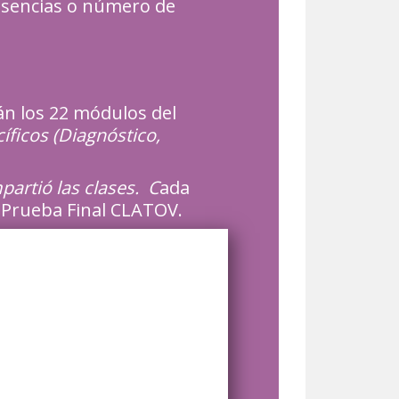
ausencias o número de
án los 22 módulos del
íficos (Diagnóstico,
artió las clases. C
ada
la Prueba Final CLATOV.