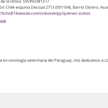
de la clínica 595993381377
ión: Chile esquina Decoud 2713 (001104), Barrio Obrero, Asu
//kcho874.wixsite.com/onkosvetpy/quienes-somos
h438
a en oncología veterinaria del Paraguay, nos dedicamos a con