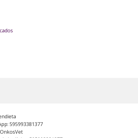
icados
endieta
pp: 595993381377
a OnkosVet