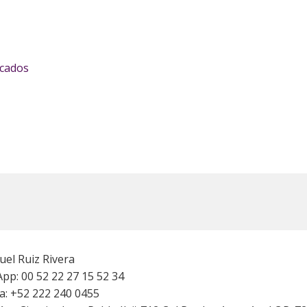
icados
el Ruiz Rivera
p: 00 52 22 27 15 52 34
ca: +52 222 240 0455