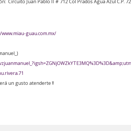
ón: Circuito Juan Pablo II # 712 Col Prados Agua Azul C.P. 7
://www.miau-guau.com.mx/
manuel_)
/mvzjuanmanuel_?igsh=ZGNjOWZkYTE3MQ%3D%3D&amp;utm
u.rivera.71
rá un gusto atenderte !!