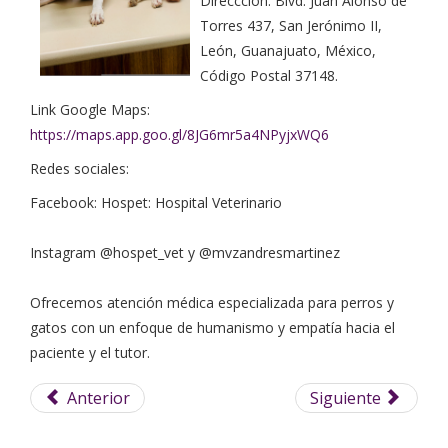
Direccción: Blvd. Juan Alonso de
Torres 437, San Jerónimo II,
León, Guanajuato, México,
Código Postal 37148.
Link Google Maps:
https://maps.app.goo.gl/8JG6mr5a4NPyjxWQ6
Redes sociales:
Facebook: Hospet: Hospital Veterinario
Instagram @hospet_vet y @mvzandresmartinez
Ofrecemos atención médica especializada para perros y
gatos con un enfoque de humanismo y empatía hacia el
paciente y el tutor.
Anterior
Siguiente