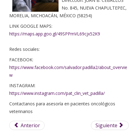
Direccción: JUAN B. CEBALLOS
No. 845, NUEVA CHAPULTEPEC,
MORELIA, MICHOACÁN, MÉXICO (58254)
LINK GOOGLE MAPS:
https://maps.app.goo.gl/49SPPmVL69cjx52K9
Redes sociales:
FACEBOOK:
https://www.facebook.com/salvador.padilla2/about_overvie
w
INSTAGRAM:
https://www.instagram.com/pat_clin_vet_padilla/
Contactanos para asesoría en pacientes oncológicos
veterinarios
Anterior
Siguiente